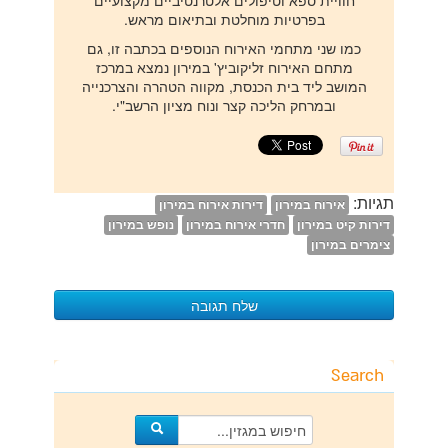
בפרטיות מוחלטת ובתיאום מראש.
כמו שני מתחמי האירוח הנוספים בכתבה זו, גם
מתחם האירוח זליקוביץ' במירון נמצא במרכז
המושב ליד בית הכנסת, מקווה הטהרה והצרכנייה
ובמרחק הליכה קצר ונוח מציון הרשב"י.
תגיות:
אירוח במירון
דירות אירוח במירון
דירות קיט במירון
חדרי אירוח במירון
נופש במירון
צימרים במירון
שלח תגובה
כתיבת תגובה
Search
האימייל לא יוצג באתר.
(
*
) שדות חובה
מסומנים