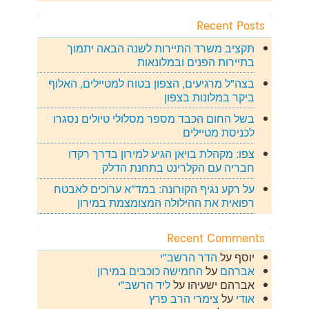
שם
*
Recent Posts
תקציב משרד התיירות לשנה הבאה יתמוך
בתיירות הפנים ובמלונאות
אימייל
*
בצה"ל מרגיעים, הצפון בטוח למטיילים, האלוף
ביקר במלונות בצפון
אתר
בשל החום הכבד מספר מסלולי טיולים נסגרו
לכניסת מטיילים
צפו: מקהלת בויאן הגיע למירון בדרך רקדו
חבריה עם הקלרינט בתחנת הדלק
התגובה שלך
על רקע נגיף הקורונה: במד"א ערוכים לאבטח
רפואית את ההילולה המצומצמת במירון
Recent Comments
יוסף
על
הדר הרשב"י
אברהם
על
החמישה כוכבים במירון
אברהם ישעיהו
על
ליד הרשב"י
אודי
על
צימרי הרב פרץ