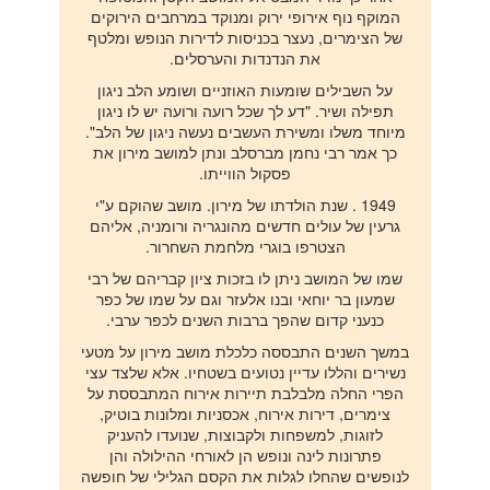
המוקף נוף אירופי ירוק ומנוקד במרחבים הירוקים
של הצימרים, נעצר בכניסות לדירות הנופש ומלטף
את הנדנדות והערסלים.
על השבילים שומעות האוזניים ושומע הלב ניגון
תפילה ושיר. "דע לך שכל רועה ורועה יש לו ניגון
מיוחד משלו ומשירת העשבים נעשה ניגון של הלב".
כך אמר רבי נחמן מברסלב ונתן למושב מירון את
פסקול הווייתו.
1949 . שנת הולדתו של מירון. מושב שהוקם ע"י
גרעין של עולים חדשים מהונגריה ורומניה, אליהם
הצטרפו בוגרי מלחמת השחרור.
שמו של המושב ניתן לו בזכות ציון קבריהם של רבי
שמעון בר יוחאי ובנו אלעזר וגם על שמו של כפר
כנעני קדום שהפך ברבות השנים לכפר ערבי.
במשך השנים התבססה כלכלת מושב מירון על מטעי
נשירים והללו עדיין נטועים בשטחיו. אלא שלצד עצי
הפרי החלה מלבלבת תיירות אירוח המתבססת על
צימרים, דירות אירוח, אכסניות ומלונות בוטיק,
לזוגות, למשפחות ולקבוצות, שנועדו להעניק
פתרונות לינה ונופש הן לאורחי ההילולה והן
לנופשים שהחלו לגלות את הקסם הגלילי של חופשה