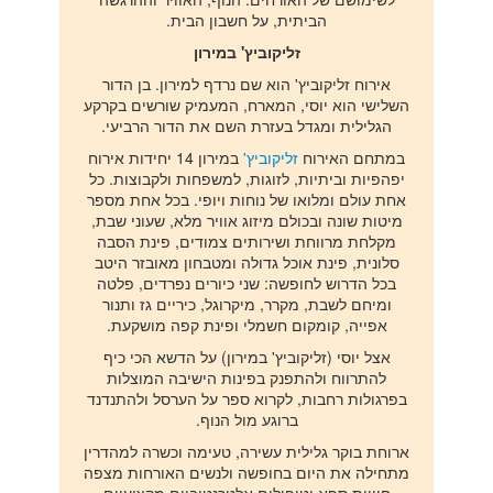
הביתית, על חשבון הבית.
זליקוביץ' במירון
אירוח זליקוביץ' הוא שם נרדף למירון. בן הדור
השלישי הוא יוסי, המארח, המעמיק שורשים בקרקע
הגלילית ומגדל בעזרת השם את הדור הרביעי.
במתחם האירוח
זליקוביץ'
במירון 14 יחידות אירוח
יפהפיות וביתיות, לזוגות, למשפחות ולקבוצות. כל
אחת עולם ומלואו של נוחות ויופי. בכל אחת מספר
מיטות שונה ובכולם מיזוג אוויר מלא, שעוני שבת,
מקלחת מרווחת ושירותים צמודים, פינת הסבה
סלונית, פינת אוכל גדולה ומטבחון מאובזר היטב
בכל הדרוש לחופשה: שני כיורים נפרדים, פלטה
ומיחם לשבת, מקרר, מיקרוגל, כיריים גז ותנור
אפייה, קומקום חשמלי ופינת קפה מושקעת.
אצל יוסי (זליקוביץ' במירון) על הדשא הכי כיף
להתרווח ולהתפנק בפינות הישיבה המוצלות
בפרגולות רחבות, לקרוא ספר על הערסל ולהתנדנד
ברוגע מול הנוף.
ארוחת בוקר גלילית עשירה, טעימה וכשרה למהדרין
מתחילה את היום בחופשה ולנשים האורחות מצפה
חוויית ספא וטיפולים אלטרנטיביים מקצועיים