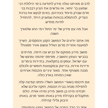
לרבים מאיתנו עולה מירון לתודעה בימי הילולת רבי
שמעון בר יוחאי, אז גודשים את הציון רבבות בני
אדם שברק מיוחד בעיניהם, באים לבקש את ברכת
הצדיק, להתמלא בכוחות שמעניק היחד, להתחיל
לחיות מחדש.
אבל מה עם מירון של ימי החול וימי החג שלאורך
השנה.
מה אתם יודעים על המושב הקטן והמקסים, השייך
למועצה אזורית מרום הגליל ונושם אוויר פסגות?
מושב מירון ממוקם על כביש עכו חיפה, מהיפים
בכבישי הצפון ותושביו, פסיפס יפהפה ומרגש של
עם ישראל, עוסקים בחקלאות, בתיירות צימרים
ודירות אירוח, בהייטק ובמקצועות חופשיים ולכולם
מכנה משותף אחד. מאור עיניים והכנסת אורחים
שאין כמותה בארץ כולה.
אם תיכנסו בשערי המושב השליו ותתנו קפיצה קלה
לתפילת מנחה בבית הכנסת, חזקה עליכם שלא
תבחינו מיהו בן מושב מירון ומיהו אורח. כולם
מתקבלים בקהילת מירון באותו מאור פנים, באותו
חיבוק גלילי קהילתי.
אחר כך נודד המבט אל המושב הקטן והמטופח