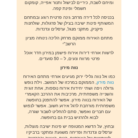
ומיחם לשבת, כיריים לבישול ותנור אפייה, קומקום
חשמלי ופינת קפה.
בכניסה לכל דירה מרחב גינה פרטית רוגע ובמתחם
המשותף פינות ישיבה בצילן של פרגולות, שולחנות
פיקניק, מתקני מנגל, ערסלים ונדנדות.
מתחם האירוח ממוקם מרחק הליכה נינוחה מציון
הרשב"י
לרשות אורחי דירות אירוח פישמן במירון חדר אוכל
פרטי מרווח ונעים, ל – 50 סועדים.
נווה מירון
כמו אל נווה גלילי ירוק מגיעים אורחי מתחם האירוח
נווה מירון
, הממוקם במרכזו של המושב. וילת נופש
גדולה ויפה ושתי יחידות אירוח נוספות, אחת זוגית
והשנייה משפחתית, מרכיבות את ההרכב הקאמרי
של האירוח בנווה מירון. אפשר להתפנק בחופשה
משפחתית מורחבת לרגל אירוע חשוב. אפשר לנפוש
עם חברים ואפשר, סתם להחליט לשבור שגרה,
לבוא ולהרגיש בבית גם בחופשה.
ובחוץ, על הדשא המטופח יש פינות ישיבה מוצלות,
ערסלים ונדנדות ופריחה משגעת ומתקני ברביקיו
לשימושם של האורחים. הנוף, האוויר וההרגשה