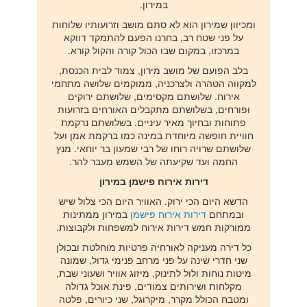
במירון.
ומכיוון שמירון הוא לא סתם מושב וזרועותיו שלוחות
על פני שטח רב, בחרנו הפעם להתמקד דווקא
במרכזו, במקום שבו הכול קורה והקול קורא.
בלב הפועם של מושב מירון, צמוד לבית הכנסת,
למקווה הטהרה ולצרכניה, ממוקמים שלושה מתחמי
אירוח. שלושתם מקסימים, שלושתם ירוקים
ופורחים, בשלושתם מתקבלים האורחים בזרועות
פתוחות ובחיוך מאיר עיניים. בשלושתם נרקמת
חוויית חופשה מיוחדת במינה כמו ברקמת אמן ועל
שלושתם שרויה רוחו של רבי שמעון בר יוחאי. מנץ
החמה ועד שקיעתה של השמש מעבר להר.
דירות אירוח פישמן במירון
הדשא היום הכי ירוק. האוויר היום הכי צלול שיש
ובמתחם
דירות אירוח פישמן
במירון ממתינות
ממורקות חמש דירות אירוח למשפחות ולקבוצות.
כל דירה מעניקה לאורחיה פרטיות מוחלטת ובכולן
שני חדרי שינה על פני מרחב פנימי גדול, שמונה
מיטות נוחות ולול לתינוק, מיזוג אוויר ושעוני שבת,
מקלחות ושירותים צמודים, פינת אוכל גדולה
ומטבח הכולל מקרר, מיקרוגל, שני כיורים, פלטה