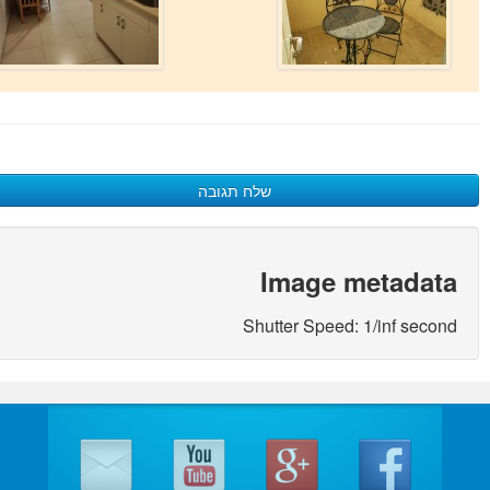
שלח תגובה
כתיבת תגובה
Image metadata
האימייל לא יוצג באתר.
(
*
) שדות חובה מסומנים
Shutter Speed: 1/inf second
שם
*
אימייל
*
אתר
התגובה שלך