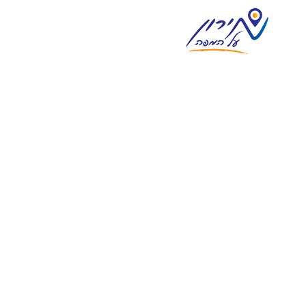
צימרים במירון
וילות נופש במירון
מסעדות ואוכל מוכן
אטרקציות בסביבה
מגזין וחדשות מירון
בית
אודות
צור קשר
פרסום
English