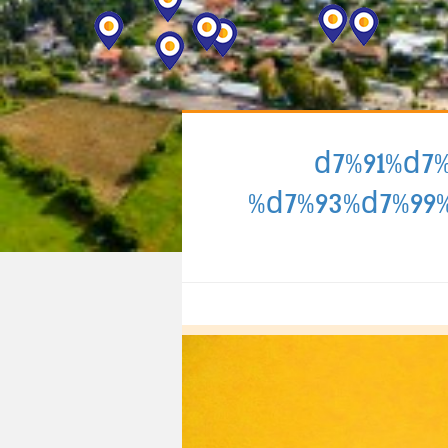
» %d7%91%
%d7%93%d7%99