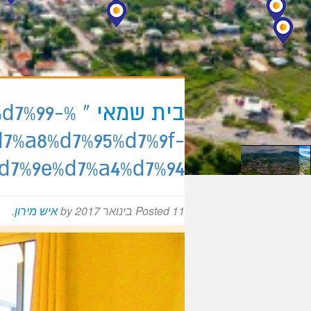
מירון על המפה
בית שמאי
%d7%99-
d7%a8%d7%95%d7%9f-
d7%9e%d7%a4%d7%94
11 בינואר 2017
Posted
by
איש מירון
.