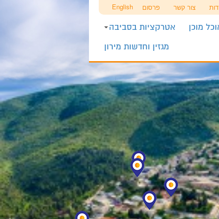
English
דות
צור קשר
פרסום
כל מוכן
אטרקציות בסביבה
מגזין וחדשות מירון