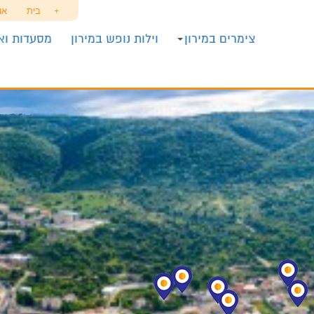
+
בית
או
צימרים במירון
וילות נופש במירון
מסעדות ואו