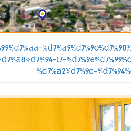
d7%99%d7%aa-%d7%a9%d7%9e%d7%90
%d7%a8%d7%94-17-%d7%9e%d7%99%
%d7%a2%d7%9c-%d7%94%