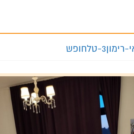
ן3-טלחופש