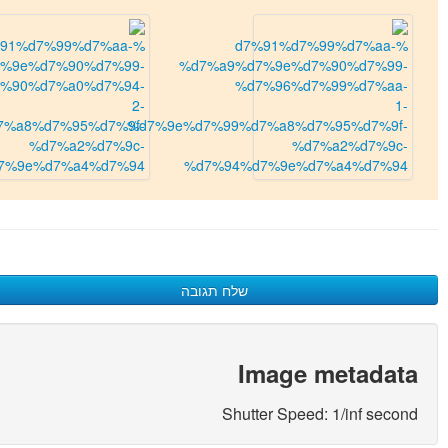
שלח תגובה
כתיבת תגובה
Image metadata
האימייל לא יוצג באתר.
(
*
) שדות חובה מסומנים
Shutter Speed: 1/inf second
שם
*