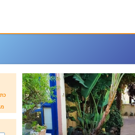
כתו
מב