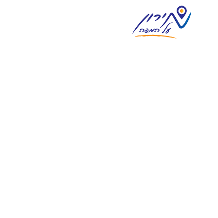
צימרים במירון
וילות נופש במירון
מסעדות ואוכל מוכן
אטרקציות בסביבה
מגזין וחדשות מירון
בית
אודות
צור קשר
פרסום
English