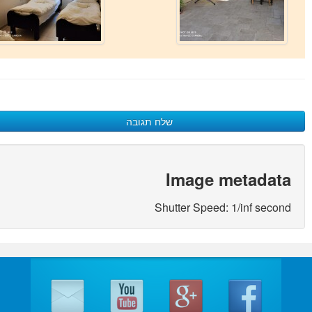
שלח תגובה
כתיבת תגובה
Image metadata
האימייל לא יוצג באתר.
(
*
) שדות חובה מסומנים
Shutter Speed: 1/inf second
שם
*
אימייל
*
אתר
התגובה שלך