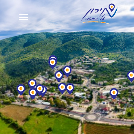
צימרים במירון
וילות נופש במירון
מסעדות ואוכל מוכן
אטרקציות בסביבה
מגזין וחדשות מירון
בית
אודות
צור קשר
פרסום
English