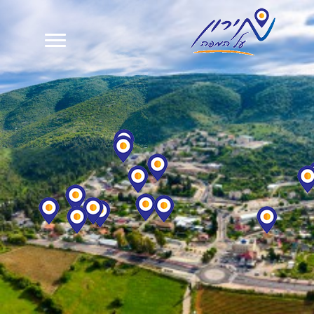
צימרים במירון
וילות נופש במירון
מסעדות ואוכל מוכן
אטרקציות בסביבה
מגזין וחדשות מירון
בית
אודות
צור קשר
פרסום
English