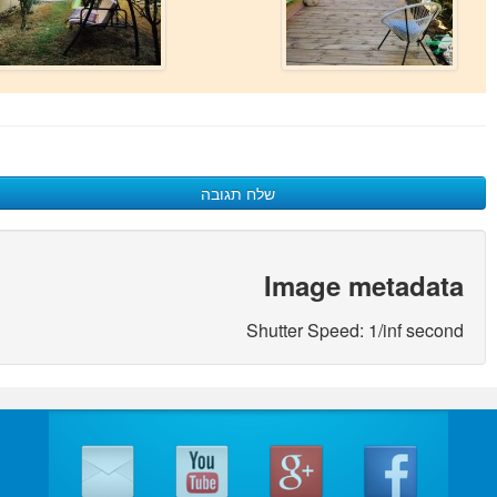
שלח תגובה
כתיבת תגובה
Image metadata
האימייל לא יוצג באתר.
(
*
) שדות חובה מסומנים
Shutter Speed: 1/inf second
שם
*
אימייל
*
אתר
התגובה שלך