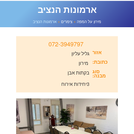
ארמונות הנציב
מירון על המפה
מירון על המפה
»
צימרים
»
ארמונות הנציב
072-3949797
אזור
גליל עליון
טלפון
כתובת:
מירון
סוג
בקתות אבן
מבנה:
3יחידות אירוח