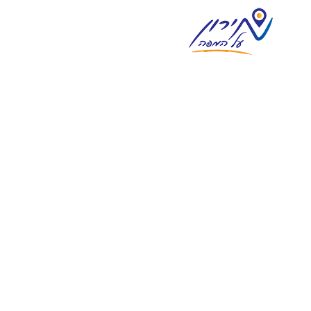
צימרים במירון
וילות נופש במירון
מסעדות ואוכל מוכן
אטרקציות בסביבה
מגזין וחדשות מירון
בית
אודות
צור קשר
פרסום
English