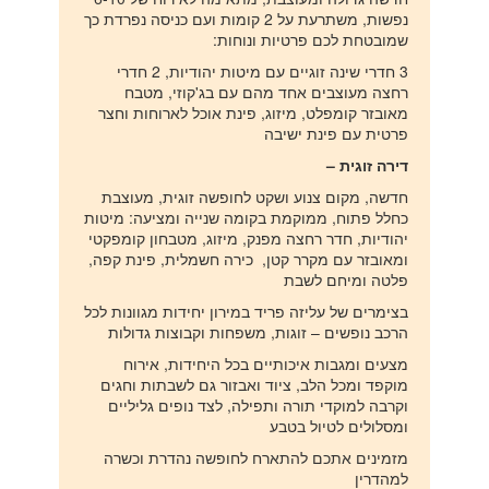
נפשות, משתרעת על 2 קומות ועם כניסה נפרדת כך
שמובטחת לכם פרטיות ונוחות:
3 חדרי שינה זוגיים עם מיטות יהודיות, 2 חדרי
רחצה מעוצבים אחד מהם עם בג'קוזי, מטבח
מאובזר קומפלט, מיזוג, פינת אוכל לארוחות וחצר
פרטית עם פינת ישיבה
דירה זוגית –
חדשה, מקום צנוע ושקט לחופשה זוגית, מעוצבת
כחלל פתוח, ממוקמת בקומה שנייה ומציעה: מיטות
יהודיות, חדר רחצה מפנק, מיזוג, מטבחון קומפקטי
ומאובזר עם מקרר קטן, כירה חשמלית, פינת קפה,
פלטה ומיחם לשבת
בצימרים של עליזה פריד במירון יחידות מגוונות לכל
הרכב נופשים – זוגות, משפחות וקבוצות גדולות
מצעים ומגבות איכותיים בכל היחידות, אירוח
מוקפד ומכל הלב, ציוד ואבזור גם לשבתות וחגים
וקרבה למוקדי תורה ותפילה, לצד נופים גליליים
ומסלולים לטיול בטבע
מזמינים אתכם להתארח לחופשה נהדרת וכשרה
למהדרין