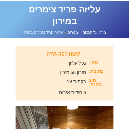
עליזה פריד צימרים
מירון על המפה
במירון
מירון על המפה
»
צימרים
»
עליזה פריד צימרים במירון
072-3921822
אזור
גליל עליון
טלפון
כתובת:
מירון 55 מירון
סוג
בקתות עץ
מבנה:
5יחידות אירוח