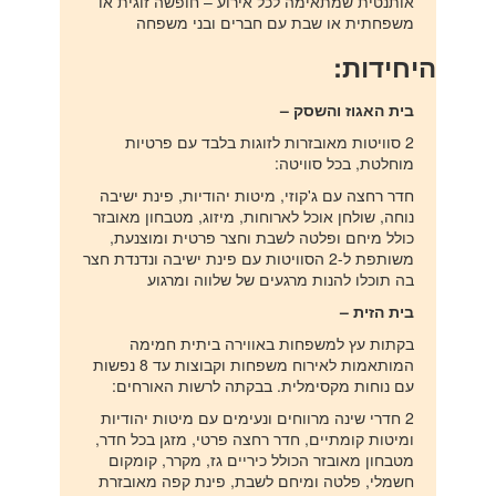
אותנטית שמתאימה לכל אירוע – חופשה זוגית או
משפחתית או שבת עם חברים ובני משפחה
היחידות:
בית האגוז והשסק –
2 סוויטות מאובזרות לזוגות בלבד עם פרטיות
מוחלטת, בכל סוויטה:
חדר רחצה עם ג'קוזי, מיטות יהודיות, פינת ישיבה
נוחה, שולחן אוכל לארוחות, מיזוג, מטבחון מאובזר
כולל מיחם ופלטה לשבת וחצר פרטית ומוצנעת,
משותפת ל-2 הסוויטות עם פינת ישיבה ונדנדת חצר
בה תוכלו להנות מרגעים של שלווה ומרגוע
בית הזית –
בקתות עץ למשפחות באווירה ביתית חמימה
המותאמות לאירוח משפחות וקבוצות עד 8 נפשות
עם נוחות מקסימלית. בבקתה לרשות האורחים:
2 חדרי שינה מרווחים ונעימים עם מיטות יהודיות
ומיטות קומתיים, חדר רחצה פרטי, מזגן בכל חדר,
מטבחון מאובזר הכולל כיריים גז, מקרר, קומקום
חשמלי, פלטה ומיחם לשבת, פינת קפה מאובזרת