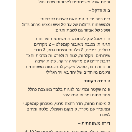
ופינת אוכל משפחתית לארוחות שבת וחול
בית הדקל –
בית רחב ידיים המותאם לאירוח לקבוצות
ולמשפחות גדולות של עד 20 איש ומציע מרחב גדול
ושפע של אבזור גם לשבת וחגים:
חדר אוכל ענק להתכנסות משותפת וארוחות
חגיגיות, מטבח מאובזר קומפלט – 2 מקררים
גדולים, כיריים, 2 פלטות ומיחם גדול, 3 חדרי
שירותים ומקלחות, לנוחות ולפרטיות מרבית וחצר
רחבת ידיים עם מדשאה ירוקה, פינות ישיבה
ונדנדות חצר, ספסל פיקניק להתכנסות משפחתית
ורגעים מיוחדים של יחד באוויר הגלילי
היחידה הקטנה –
פינה שקטה ומרגיעה לזוגות בלבד מעוצבת כחלל
אחד פתוח ומרווח המציעה:
2 מיטות נוחות, חדר רחצה פרטי, מטבחון קומפקטי
ומאובזר עם מקרר, קומקום חשמלי, פלטה ומיחם
לשבת
דירה משפחתית –
חדשה גדולה ומעוצבת, מתאימה לאירוח של 6-10