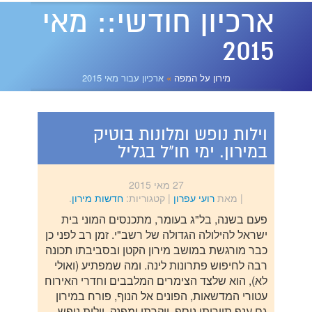
ארכיון חודשי::
מאי
2015
מירון על המפה
מירון על המפה
»
ארכיון עבור מאי 2015
וילות נופש ומלונות בוטיק
במירון. ימי חו"ל בגליל
27 מאי 2015
| מאת
רועי עפרון
|
קטגוריות:
חדשות מירון
.
פעם בשנה, בל"ג בעומר, מתכנסים המוני בית
ישראל להילולה הגדולה של רשב"י. זמן רב לפני כן
כבר מורגשת במושב מירון הקטן ובסביבתו תכונה
רבה לחיפוש פתרונות לינה. ומה שמפתיע (ואולי
לא), הוא שלצד הצימרים המלבבים וחדרי האירוח
עטורי המדשאות, הפונים אל הנוף, פורח במירון
גם ענף תיירותי נוסף, יוקרתי ומפנק. וילות נופש