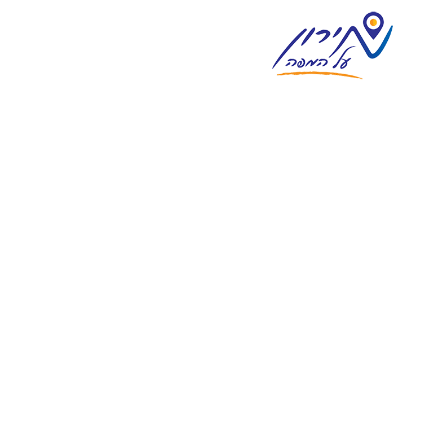
צימרים במירון
וילות נופש במירון
מסעדות ואוכל מוכן
אטרקציות בסביבה
מגזין וחדשות מירון
בית
אודות
צור קשר
פרסום
English