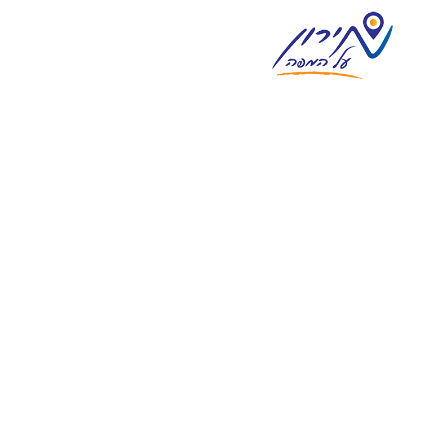
צימרים במירון
וילות נופש במירון
מסעדות ואוכל מוכן
אטרקציות בסביבה
מגזין וחדשות מירון
בית
אודות
צור קשר
פרסום
English