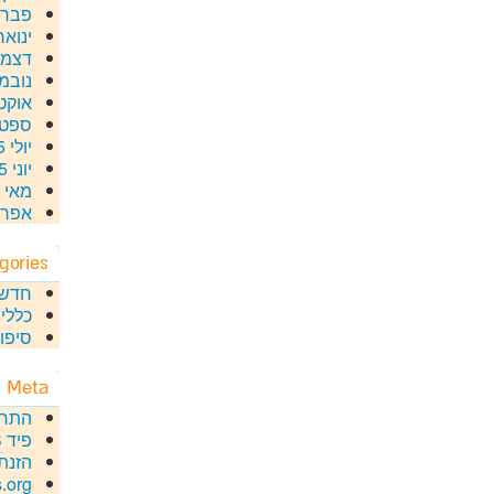
פברואר
ינואר 16
דצמבר 
נובמבר
אוקטוב
ספטמב
יולי 2015
יוני 2015
מאי 2015
אפריל 5
gories
חדשו
כללי
סיפור
Meta
התח
פיד
S
הזנת
.org