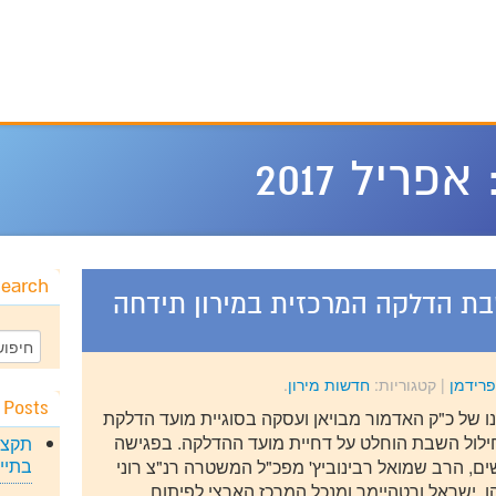
אפריל 2017
earch
בת הדלקה המרכזית במירון תידחה
פרידמן
|
קטגוריות:
חדשות מירון
.
 Posts
 של כ"ק האדמור מבויאן ועסקה בסוגיית מועד הדלקת
ילול השבת הוחלט על דחיית מועד ההדלקה. בפגישה
תקצי
בתיי
ם, הרב שמואל רבינוביץ' מפכ"ל המשטרה רנ"צ רוני
 ישראל ורטהיימר ומנכל המרכז הארצי לפיתוח