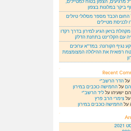
 מרגיעים, הצפון בטוח למטיילים,
ף ביקר במלונות בצפון
החום הכבד מספר מסלולי טיולים
ו לכניסת מטיילים
מקהלת בויאן הגיע למירון בדרך רקדו
ה עם הקלרינט בתחנת הדלק
ע נגיף הקורונה: במד"א ערוכים
ח רפואית את ההילולה המצומצמת
ן
Recent Com
על
הדר הרשב"י
הם
על
החמישה כוכבים במירון
ם ישעיהו
על
ליד הרשב"י
ל
צימרי הרב פרץ
על
החמישה כוכבים במירון
Ar
2021