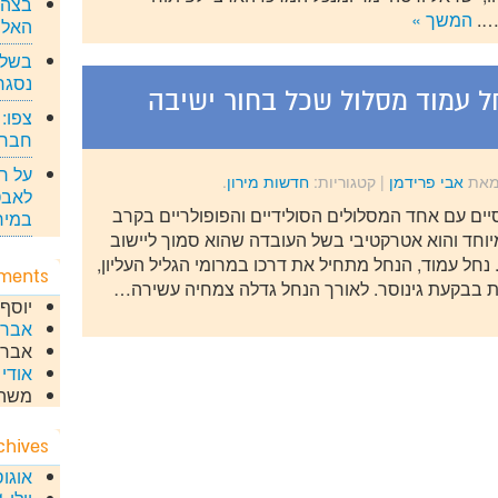
בצה"ל
….
המשך »
האלו
בשל 
נסגר
חל עמוד מסלול שכל בחור ישיבה
צפו: 
חברי
על רק
מאת
אבי פרידמן
|
קטגוריות:
חדשות מירון
.
לאבט
סיים עם אחד המסלולים הסולידיים והפופולריים בקרב
במירו
יוחד והוא אטרקטיבי בשל העובדה שהוא סמוך ליישוב
. נחל עמוד, הנחל מתחיל את דרכו במרומי הגליל העליון,
ments
ת בבקעת גינוסר. לאורך הנחל גדלה צמחיה עשירה…
יוסף
אבר
אברה
אודי
ע
משה
chives
אוגוסט 