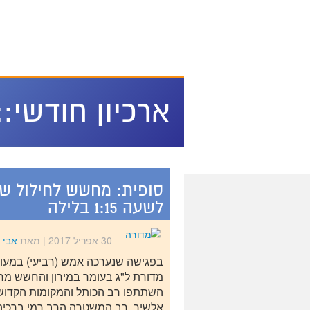
מירון על המפה
ארכיון חודשי::
סופית: מחשש לחילול ש
לשעה 1:15 בלילה
30 אפריל 2017
| מאת
אבי 
בפגישה שנערכה אמש (רביעי) במעונו
מדורת ל"ג בעומר במירון והחשש מח
השתתפו רב הכותל והמקומות הקדושי
אלשיך, רב המשטרה הרב רמי ברכיהו,