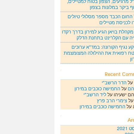
 מרגיעים, הצפון בטוח למטיילים,
ף ביקר במלונות בצפון
החום הכבד מספר מסלולי טיולים
ו לכניסת מטיילים
מקהלת בויאן הגיע למירון בדרך רקדו
ה עם הקלרינט בתחנת הדלק
ע נגיף הקורונה: במד"א ערוכים
ח רפואית את ההילולה המצומצמת
ן
Recent Com
על
הדר הרשב"י
הם
על
החמישה כוכבים במירון
ם ישעיהו
על
ליד הרשב"י
ל
צימרי הרב פרץ
על
החמישה כוכבים במירון
Ar
2021