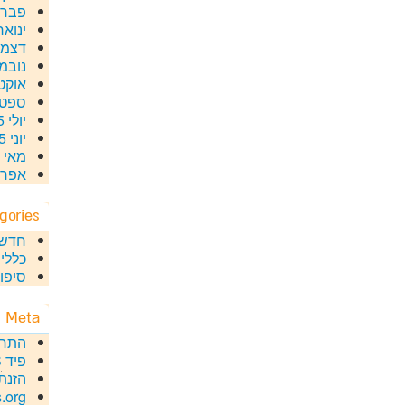
פברואר
ינואר 16
דצמבר 
נובמבר
אוקטוב
ספטמב
יולי 2015
יוני 2015
מאי 2015
אפריל 5
gories
חדשו
כללי
סיפור
Meta
התח
פיד
S
הזנת
.org