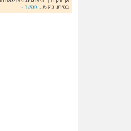
אך ורק דרך המארגנים. מאז יצאה 
במירון, ביקשו…
המשך »