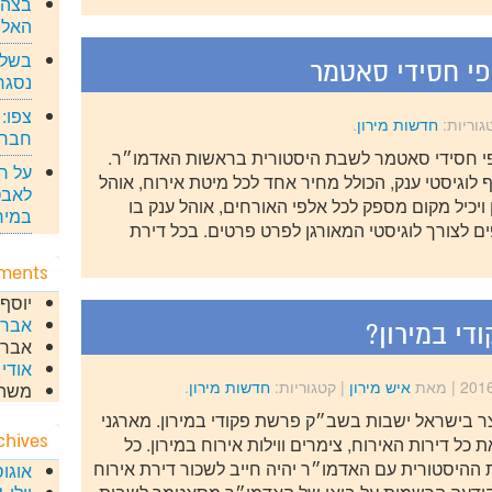
בצה"ל
האלו
בשל 
פי חסידי סאטמר
נסגר
צפו: 
גוריות:
חדשות מירון
.
חברי
פי חסידי סאטמר לשבת היסטורית בראשות האדמו״ר.
על רק
לוגיסטי ענק, הכולל מחיר אחד לכל מיטת אירוח, אוהל
לאבט
יכיל מקום מספק לכל אלפי האורחים, אוהל ענק בו
במירו
פים לצורך לוגיסטי המאורגן לפרט פרטים. בכל דירת
ments
יוסף
אבר
י במירון?
אברה
אודי
ע
| מאת
איש מירון
|
קטגוריות:
חדשות מירון
.
משה
 בישראל ישבות בשב״ק פרשת פקודי במירון. מארגני
chives
ל דירות האירוח, צימרים ווילות אירוח במירון. כל
ההיסטורית עם האדמו״ר יהיה חייב לשכור דירת אירוח
אוגוסט 