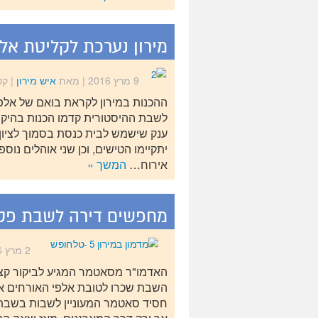
מירון נערכת לקליטת אל
9 מרץ 2016
| מאת
איש מירון
|
קט
ההכנות במירון לקראת בואם של אל
לשבת ההיסטורית קדמו הכנות בהיקף 
ענק שישמש לבית כנסת בסמוך לציון ו
יתקיימו הטישים, וכן שני אוהלים נוס
אירוח…
המשך »
מחפשים דירה לשבת פקוד
2 מרץ 2016
האדמו"ר מסאטמר המגיע לביקור קצר
השבת שכרו לטובת אלפי האורחים את כ
חסיד סאטמר המעוניין לשבות בשבת 