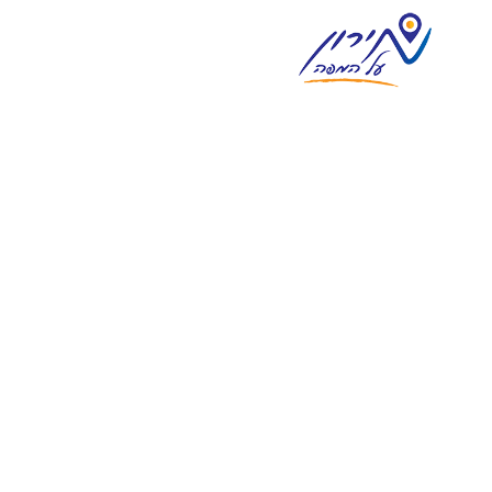
צימרים במירון
וילות נופש במירון
מסעדות ואוכל מוכן
אטרקציות בסביבה
מגזין וחדשות מירון
בית
אודות
צור קשר
פרסום
English