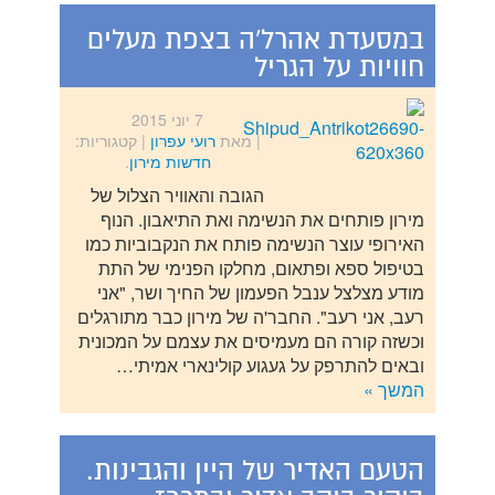
במסעדת אהרל'ה בצפת מעלים
חוויות על הגריל
7 יוני 2015
| מאת
רועי עפרון
|
קטגוריות:
חדשות מירון
.
הגובה והאוויר הצלול של
מירון פותחים את הנשימה ואת התיאבון. הנוף
האירופי עוצר הנשימה פותח את הנקבוביות כמו
בטיפול ספא ופתאום, מחלקו הפנימי של התת
מודע מצלצל ענבל הפעמון של החיך ושר, "אני
רעב, אני רעב". החבר'ה של מירון כבר מתורגלים
וכשזה קורה הם מעמיסים את עצמם על המכונית
ובאים להתרפק על געגוע קולינארי אמיתי…
המשך »
הטעם האדיר של היין והגבינות.