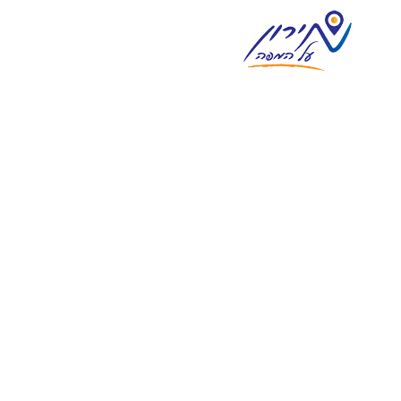
צימרים במירון
וילות נופש במירון
מסעדות ואוכל מוכן
אטרקציות בסביבה
מגזין וחדשות מירון
בית
אודות
צור קשר
פרסום
English