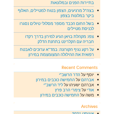
בתיירות הפנים ובמלונאות
בצה"ל מרגיעים, הצפון בטוח למטיילים, האלוף
ביקר במלונות בצפון
בשל החום הכבד מספר מסלולי טיולים נסגרו
לכניסת מטיילים
צפו: מקהלת בויאן הגיע למירון בדרך רקדו
חבריה עם הקלרינט בתחנת הדלק
על רקע נגיף הקורונה: במד"א ערוכים לאבטח
רפואית את ההילולה המצומצמת במירון
Recent Comments
יוסף
על
הדר הרשב"י
אברהם
על
החמישה כוכבים במירון
אברהם ישעיהו
על
ליד הרשב"י
אודי
על
צימרי הרב פרץ
משה
על
החמישה כוכבים במירון
Archives
אוגוסט 2021