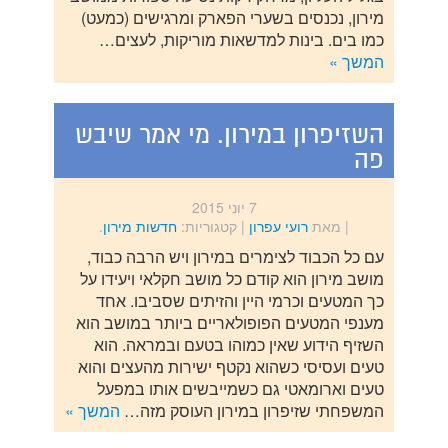
מירון, נכנסים בשערי הפארק ומרגישים (כמעט)
כמו בים. בינות למדשאות מוריקות, לעצים…
המשך »
השזיפרון במירון. מי אמר שיבש
פה
7 יוני 2015
| מאת
רועי עפרון
|
קטגוריות:
חדשות מירון
.
עם כל הכבוד לצימרים במירון ויש הרבה כבוד,
מושב מירון הוא קודם כל מושב חקלאי ויעידו על
כך המטעים וכרמי היין והזיתים שסביבו. אחד
מענפי המטעים הפופולאריים ביותר במושב הוא
השזיף הידוע שאין כמוהו בטעם ובמראה. הוא
טעים ועסיסי כשהוא נקטף ישירות מהעצים והוא
טעים וארומאטי גם כשמייבשים אותו במפעל
המשפחתי שזיפרון במירון העוסק מזה…
המשך »