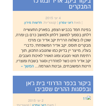
ביקור ביקב אדיר ובמרכז
המבקרים
4 יוני 2015
| מאת
רועי עפרון
|
קטגוריות:
חדשות מירון
.
בפינת חמד בכביש הצפון, בפארק התעשייה
דלתון בסמוך למושב דלתון ולמושב כרם בן זמרה,
שוכן לו בשלווה הררית יקב אדיר ובו מרכז
מבקרים תוסס. יקב אדיר המשפחתי, כדברי
בעליו, מייצר יין בדיוק כמו שהטבע התכוון, תוך
רתימת תנאי הטבע ומזג האוויר לאיכות הענבים.
יקב אדיר הינו כשר למהדרין וסגור בשבת ומוצריו,
היינות המשובחים, גבינות הגורמה…
המשך »
ביקור בכפר הדרוזי בית ג'אן
ובפסגות ההרים שסביבו
2 יוני 2015
| מאת
רועי עפרון
|
קטגוריות: