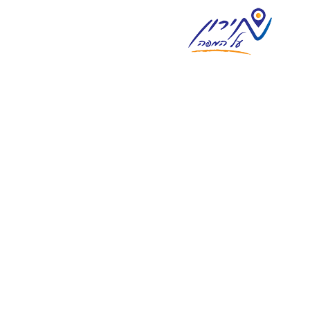
צימרים במירון
וילות נופש במירון
מסעדות ואוכל מוכן
אטרקציות בסביבה
מגזין וחדשות מירון
בית
אודות
צור קשר
פרסום
English