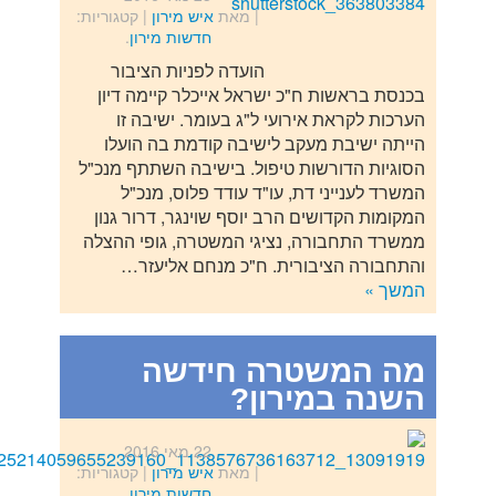
| מאת
איש מירון
|
קטגוריות:
חדשות מירון
.
הועדה לפניות הציבור
בכנסת בראשות ח"כ ישראל אייכלר קיימה דיון
הערכות לקראת אירועי ל"ג בעומר. ישיבה זו
הייתה ישיבת מעקב לישיבה קודמת בה הועלו
הסוגיות הדורשות טיפול. בישיבה השתתף מנכ"ל
המשרד לענייני דת, עו"ד עודד פלוס, מנכ"ל
המקומות הקדושים הרב יוסף שוינגר, דרור גנון
ממשרד התחבורה, נציגי המשטרה, גופי ההצלה
והתחבורה הציבורית. ח"כ מנחם אליעזר…
המשך »
מה המשטרה חידשה
השנה במירון?
22 מאי 2016
| מאת
איש מירון
|
קטגוריות:
חדשות מירון
.