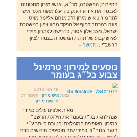
התיירות, המשטרה, מד״א, ואנשי מירון מתכוננים
לאבטח את אירוע הענק בה יעלו מאות אלפי איש
להר מירון. איש מירון ח"כ מנחם אליעזר מוזס
פונה במכתב דחוף אל מפקד מחוז צפון במשטרת
ישראל, ניצב אלון אסור, בדרישה לפתרון מיידי
לאיוש קבוע של תחנת המשטרה בצמוד לציון
הרשב"י…
המשך »
נוסעים למירון: טרמינל
צבוע בל״ג בעומר
18 מאי 2016
| מאת
איש מירון
|
קטגוריות:
חדשות מירון
.
מאות אלפים עולים כמידי
שנה לחגוג בל״ג בעומר את הילולת הרשב״י
במירון, האופציה המומלצת והטובה ביותר ע״י
הגעה בתח״צ, כמידי שנה מוסיפים חידושים בכדי
להפיק המקסימום לטובת העולים למירון. סדר