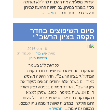
ישראל משלימה את ההכנות להילולא הגדולה
בל"ג בעומר במירון. גם השנה ההגעה למירון
תיעשה רק בתחבורה…
המשך »
סיום השיפוצים בחדר
הקפה בציון הרשב״י
16 מאי 2016
| מאת
איש מירון
|
קטגוריות:
חדשות מירון
.
לקראת ל״ג בעומר
המתקרב הסתיימו השיפוצים בחדר הקפה
המיתולוגי בציון הרשב״י. חדר הקפה משמש
כמידי יום בשנה אלפי יהודים הבאים לפקוד את
ציון הרשב״י, החדר ממוקם בכניסה לציון ושוקק
חיים 24 שעות ביממה, וכמובן שניתן למצוא
במקום קפה חם או כוס שתיה קרה בכל שעות
היום והלילה, במרבית שעות היממה ניתן למצוא
במקום גם עוגות,…
המשך »