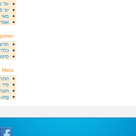
יולי 2015
יוני 2015
מאי 2015
אפריל 5
gories
חדשו
כללי
סיפור
Meta
התח
פיד
S
הזנת
.org