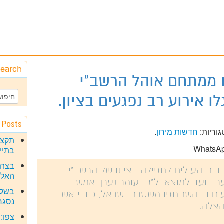
earch
ו ממתחם אוהל הרשב"י
לו אירוע רב נפגעים בציון.
 Posts
גוריות:
חדשות מירון
.
תקצי
בתיי
בצה"ל
ות העולים לתפילה בציונו של הרשב"י
האלו
רב ועד למוצאי ל"ג בעומר נערך אמש
בשל 
עים בו השתתפו משטרת ישראל, כיבוי אש
נסגר
הצלה.
צפו: 