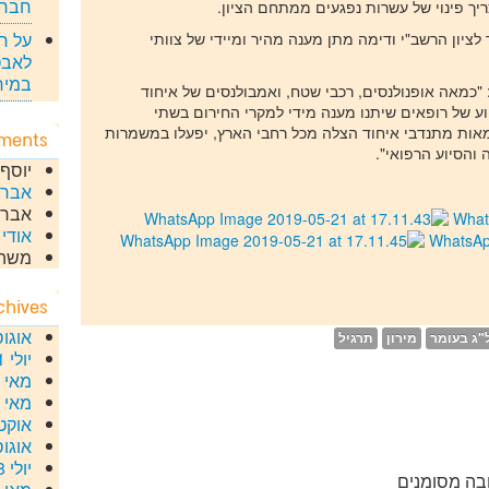
חברי
יך פינוי של עשרות נפגעים ממתחם הציון.
יון הרשב"י ודימה מתן מענה מהיר ומיידי של צוותי
על רק
לאבט
במירו
"כמאה אופנולנסים, רכבי שטח, ואמבולנסים של איחוד
וע של רופאים שיתנו מענה מידי למקרי החירום בשתי
מאות מתנדבי איחוד הצלה מכל רחבי הארץ, יפעלו במשמרות
ments
והסיוע הרפואי".
יוסף
אבר
אברה
אודי
ע
משה
chives
אוגוסט 
"ג בעומר
מירון
תרגיל
יולי 2021
מאי 2020
מאי 2019
אוקטוב
אוגוסט 
יולי 2018
בה מסומנים