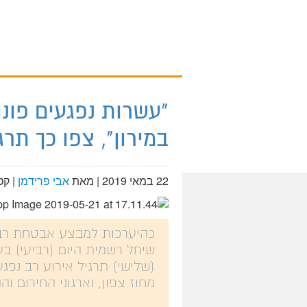
מירון על המפה
"עשרות נפגעים פונ
במירון", צפו כך תרג
22 במאי 2019
| מאת
אבי פרידמן
|
קט
כהיערכות למבצע אבטחת רבב
שיחל רשמית היום (רביעי) בע
(שלישי) תרגיל אירוע רב נפג
מחוז צפון, וארגוני החירום וה