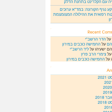
ה עם הקלרינט בתחנת הדלק
ע נגיף הקורונה: במד"א ערוכים
ח רפואית את ההילולה המצומצמת
ן
Recent Com
על
הדר הרשב"י
הם
על
החמישה כוכבים במירון
ם ישעיהו
על
ליד הרשב"י
ל
צימרי הרב פרץ
על
החמישה כוכבים במירון
Ar
2021
ר 2018
2018